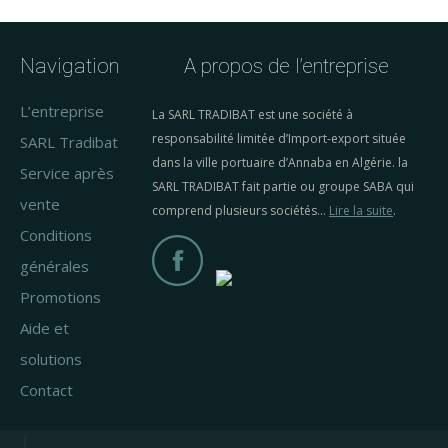
être
chois
sur
Navigation
A propos de l’entreprise
la
L’entreprise
La SARL TRADIBAT est une société à
page
responsabilité limitée d’Import-export située
SARL Tradibat
du
dans la ville portuaire d’Annaba en Algérie. la
Service après
produ
SARL TRADIBAT fait partie ou groupe SABA qui
vente
comprend plusieurs sociétés…
Lire la suite
.
Conditions
générales
Promotions
Aide et
solutions
Contact