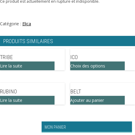
Ce produit est actuellement en rupture et indisponible.
Catégorie :
Elica
PRODUITS SIMILAIRES
TRIBE
ICO
Ce
Lire la suite
Choix des options
produ
a
RUBINO
BELT
plusi
Lire la suite
Ajouter au panier
varia
Les
optio
peuv
MON PANIER