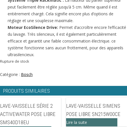
Système Triple Rackmatic :
La hauteur du panier supérieur
peut facilement être réglée jusqu’à 5 cm. Même quand il est
entièrement chargé. Cela signifie encore plus d’options de
réglage et une souplesse maximale.
Moteur EcoSilence Drive:
Permet d’accroître encore l’efficacité
du lavage. Très silencieux, il est également particulièrement
efficace et garantit une faible consommation électrique. ce
système fonctionne sans aucun frottement, pour des appareils
ultrasilencieux.
Rupture de stock
Catégorie :
Bosch
PRODUITS SIMILAIRES
LAVE-VAISSELLE SÉRIE 2
LAVE-VAISSELLE SIMENS
ACTIVEWATER POSE LIBRE
POSE LIBRE SN215W00CE
SMS40D18EU
Lire la suite