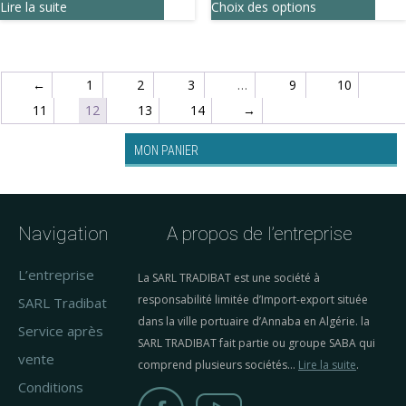
Ce
Lire la suite
Choix des options
être
page
page
produ
chois
du
du
a
sur
produit
produ
←
1
2
3
…
9
10
plusi
la
11
12
13
14
→
varia
page
Les
du
MON PANIER
optio
produ
peuv
être
Navigation
A propos de l’entreprise
chois
sur
L’entreprise
La SARL TRADIBAT est une société à
la
responsabilité limitée d’Import-export située
SARL Tradibat
page
dans la ville portuaire d’Annaba en Algérie. la
Service après
SARL TRADIBAT fait partie ou groupe SABA qui
du
vente
comprend plusieurs sociétés…
Lire la suite
.
produ
Conditions