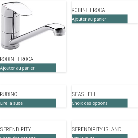
ROBINET ROCA
Ajouter au panier
ROBINET ROCA
Ajouter au panier
RUBINO
SEASHELL
Ce
Lire la suite
Choix des options
produ
a
SERENDIPITY
SERENDIPITY ISLAND
plusi
Ce